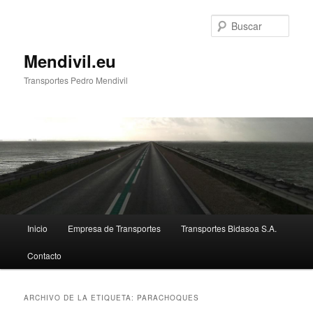
Ir
Ir
al
al
Busc
contenido
contenido
principal
secundario
Mendivil.eu
Transportes Pedro Mendivil
Menú
Inicio
Empresa de Transportes
Transportes Bidasoa S.A.
principal
Contacto
ARCHIVO DE LA ETIQUETA:
PARACHOQUES