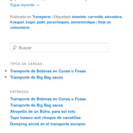
Sigue leyendo
→
Publicado en
Transporte
|
Etiquetado
aluminio
,
carretilla
,
elevadora
,
Koeguel
,
kogel
,
palet
,
parachoques
,
semiremolque
|
Deja un
comentario
B
u
s
c
TIPOS DE CARGAS
a
Transporte de Bobinas en Cunas o Fosas
r
Transporte de Big Bag sacos
ENTRADAS
Transporte de Bobinas en Cunas o Fosas
Transporte de Big Bag sacos
Atropello de un Búho, para sol roto
Tope trasero anti choque de carretillas
Dumping social en el transporte europeo