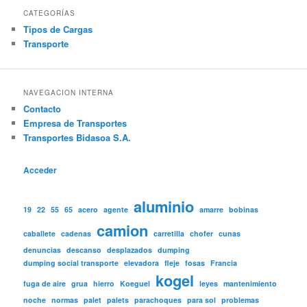
CATEGORÍAS
Tipos de Cargas
Transporte
NAVEGACION INTERNA
Contacto
Empresa de Transportes
Transportes Bidasoa S.A.
Acceder
aluminio
19
22
55
65
acero
agente
amarre
bobinas
camion
caballete
cadenas
carretilla
chofer
cunas
denuncias
descanso
desplazados
dumping
dumping social transporte
elevadora
fleje
fosas
Francia
kogel
fuga de aire
grua
hierro
Koeguel
leyes
mantenimiento
noche
normas
palet
palets
parachoques
para sol
problemas